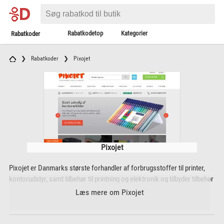
Rabatkodetop
Kategorier
Rabatkoder
Rabatkoder
Pixojet
Pixojet
Pixojet er Danmarks største forhandler af forbrugsstoffer til printer,
kontorudstyr, samt tilbehør til printning og elektronik og tilbyder tilbehør
til alle kendte mærker indenfor printning og kontor. Pixojets bedst
Læs mere om Pixojet
solgte produktkategori er billige blækpatroner, tonere og tilbehør, men
Pixojet tilbyder også en bred vifte af adskillige andre produktkategorier.
Blandt kategorierne hos Pixojet finder du bl.a. cool gadgets såsom de