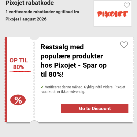
Pixojet rabatkode
populære mini segways/air boards, home interior fra kendte brands
1 verificerede rabatkoder og tilbud fra
som House Doctor og Kreafunk, forskelligerengøringsartikler, Disney
Pixojet i august 2026
legetøj, accessories og meget andet.
Garanterede verificerede koder
Vi har verificeret alle 1 Pixojet rabatkoder og
Restsalg med
tilbud for august 2026
populære produkter
OP TIL
hos Pixojet - Spar op
80%
Pixojet kategorier
til 80%!
Blæk og Toner
Gadgets
Kontor
Verificeret denne måned. Gyldig indtil videre. Pixojet
rabatkode er ikke nødvendig.
Rabatkoder fra lignende butikker
Go to Discount
inkClub
Populære butikker hos Disconta