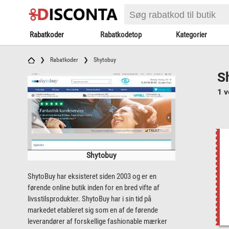
Rabatkoder
Rabatkodetop
Kategorier
Rabatkoder
Shytobuy
S
1 v
Shytobuy
ShytoBuy har eksisteret siden 2003 og er en
førende online butik inden for en bred vifte af
livsstilsprodukter. ShytoBuy har i sin tid på
markedet etableret sig som en af ​​de førende
leverandører af forskellige fashionable mærker