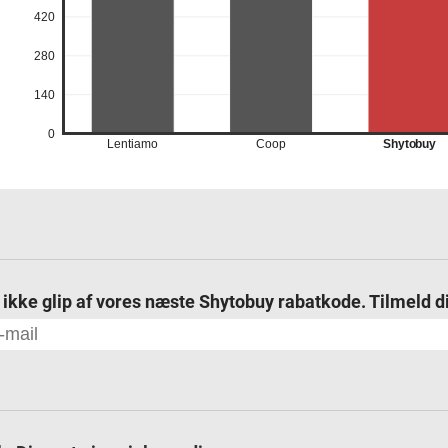
420
280
140
0
Lentiamo
Coop
Shytobuy
 ikke glip af vores næste Shytobuy rabatkode. Tilmeld di