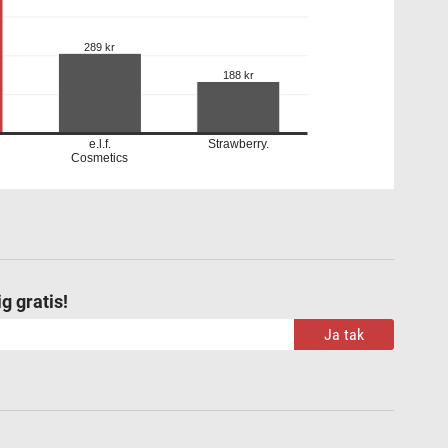
289 kr
188 kr
e.l.f.
Strawberry.
Cosmetics
g gratis!
Ja tak