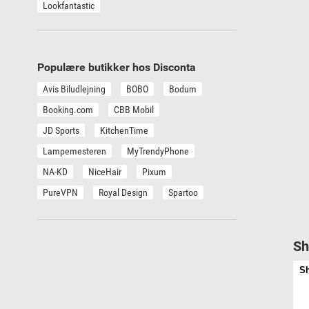
Lookfantastic
Populære butikker hos Disconta
Avis Biludlejning
BOBO
Bodum
Booking.com
CBB Mobil
JD Sports
KitchenTime
Lampemesteren
MyTrendyPhone
NA-KD
NiceHair
Pixum
PureVPN
Royal Design
Spartoo
Sh
Sh