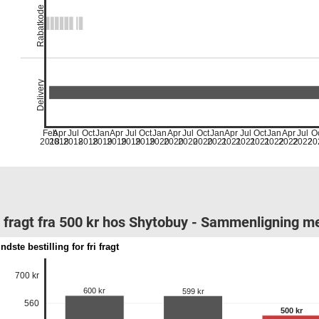
Rabatkode
Delivery
Feb
Apr
Jul
Oct
Jan
Apr
Jul
Oct
Jan
Apr
Jul
Oct
Jan
Apr
Jul
Oct
Jan
Apr
Jul
O
2018
2018
2018
2018
2019
2019
2019
2019
2020
2020
2020
2020
2021
2021
2021
2021
2022
2022
2022
20
i fragt fra 500 kr hos Shytobuy - Sammenligning m
ndste bestilling for fri fragt
700 kr
600 kr
599 kr
560
500 kr