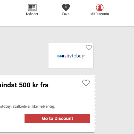
0
Nyheder
Favs
MitDisconta
mindst 500 kr fra
Shytobuy rabatkode er ikke nødvendig.
Go to Discount