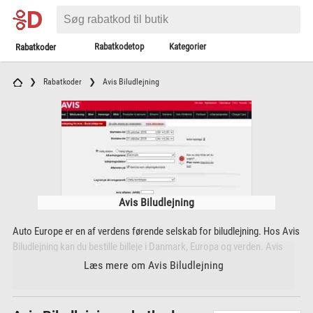
Rabatkodetop
Kategorier
Rabatkoder
Rabatkoder
Avis Biludlejning
Avis Biludlejning
Auto Europe er en af verdens førende selskab for biludlejning. Hos Avis
Biludlejning kan du bestille billeje i Danmark, Europa og verden. Avis
Biludlejning tilbyder også et bredt udvalg af ekstraudstyr, som du kan
Læs mere om Avis Biludlejning
leje sammen med din lejebil.