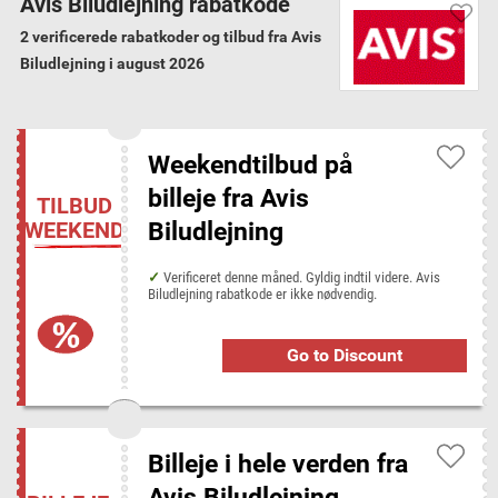
Avis Biludlejning rabatkode
Garanterede verificerede koder
Vi har verificeret alle 2 Avis Biludlejning
2 verificerede rabatkoder og tilbud fra Avis
rabatkoder og tilbud for august 2026
Biludlejning i august 2026
Avis Biludlejning kategorier
Weekendtilbud på
Billeje
billeje fra Avis
TILBUD
Biludlejning
WEEKEND
Rabatkoder fra lignende butikker
Holiday Autos
Verificeret denne måned. Gyldig indtil videre. Avis
Biludlejning rabatkode er ikke nødvendig.
Go to Discount
Populære butikker hos Disconta
BOBO
Bodum
Booking.com
CBB Mobil
JD Sports
KitchenTime
Lampemesteren
Lookfantastic
Billeje i hele verden fra
MyTrendyPhone
NA-KD
NiceHair
Pixum
PureVPN
Avis Biludlejning